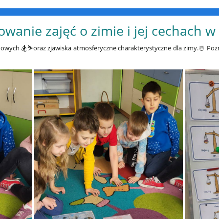
anie zajęć o zimie i jej cechach w k
owych 🏂⛷️oraz zjawiska atmosferyczne charakterystyczne dla zimy.☃️ Pozn