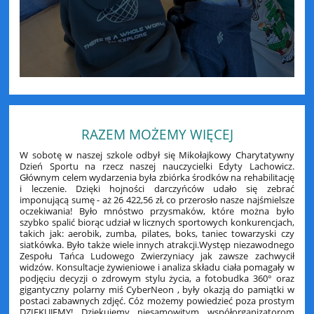
RAZEM MOŻEMY WIĘCEJ
W sobotę w naszej szkole odbył się Mikołajkowy Charytatywny
Dzień Sportu na rzecz naszej nauczycielki Edyty Lachowicz.
Głównym celem wydarzenia była zbiórka środków na rehabilitację
i leczenie. Dzięki hojności darczyńców udało się zebrać
imponującą sumę - aż 26 422,56 zł, co przerosło nasze najśmielsze
oczekiwania! Było mnóstwo przysmaków, które można było
szybko spalić biorąc udział w licznych sportowych konkurencjach,
takich jak: aerobik, zumba, pilates, boks, taniec towarzyski czy
siatkówka. Było także wiele innych atrakcji.Występ niezawodnego
Zespołu Tańca Ludowego Zwierzyniacy jak zawsze zachwycił
widzów. Konsultacje żywieniowe i analiza składu ciała pomagały w
podjęciu decyzji o zdrowym stylu życia, a fotobudka 360° oraz
gigantyczny polarny miś CyberNeon , były okazją do pamiątki w
postaci zabawnych zdjęć. Cóż możemy powiedzieć poza prostym
DZIĘKUJEMY! Dziękujemy niesamowitym współorganizatorom