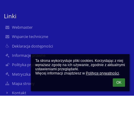
Linki
Webmaster
Wsparcie techniczne
Deklaracja dostępności
Informacje prawne
Ta strona wykorzystuje pliki cookies. Korzystając z niej 
Polityka prywatności
wyrażasz zgodę na ich używanie, zgodnie z aktualnymi 
ustawieniami przeglądarki.

Więcej informacji znajdziesz w 
Polityce prywatności
.
Metryczka
OK
Mapa strony
Kontakt
Aktualności
Kontakt
Szkoła Podstawowa im. Róży Zamoyskiej i Dzieci Zamojszczyzny
w Zwierzyńcu