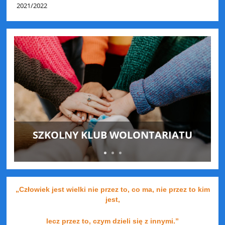
2021/2022
SZKOLNY KLUB WOLONTARIATU
„Człowiek jest wielki nie przez to, co ma, nie przez to kim
jest,
lecz przez to, czym dzieli się z innymi.”