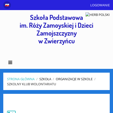
LOGOWANIE
Szkoła Podstawowa
im. Róży Zamoyskiej i Dzieci
Zamojszczyzny
w Zwierzyńcu
STRONA GŁÓWNA
/
SZKOŁA
/
ORGANIZACJE W SZKOLE
/
SZKOLNY KLUB WOLONTARIATU
Szkolny
Klub
Wolontariatu